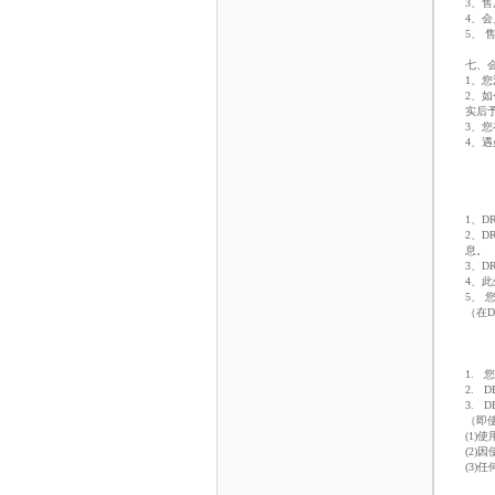
3、
4、会
5、
七、
1、
2、
实后
3、
4、
1、
2、
息。
3、
4、
5、
（在
1.
2. 
3.
（即
(1
(2
(3)