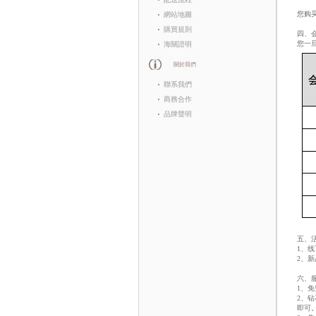
您购
網站地圖
購買規則
四、
您一
海關證明
關於我們
聯系我們
商務合作
品牌聲明
五、
1、
2、
六、
1、
2、
即可