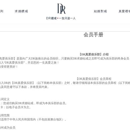
系列
求婚鑽戒
結婚對戒
真愛禮
会员手册
【DR真爱俱乐部】介绍
R真爱俱乐部】是面向广大DR族推出的会员组织，只要购买DR求婚钻戒之后即可成为俱乐部的终身会
加入“DR真爱俱乐部”，开启您的一生真爱之旅！
情变得更美好！
【DR真爱俱乐部】会员章程
加入DR的【DR真爱俱乐部】（以下简称本俱乐部）之时，敬请仔细阅读本俱乐部的会员章程（以下简
益及同意遵守以下条款，并将受其约束。
名词定义
会员：您成功购买DR求婚钻戒，即成为本俱乐部的会员。
会员卡：以电子会员卡为主。
适用范围
程适用于中华人民共和国境内（不包括港澳台地区）。
如何成为会员