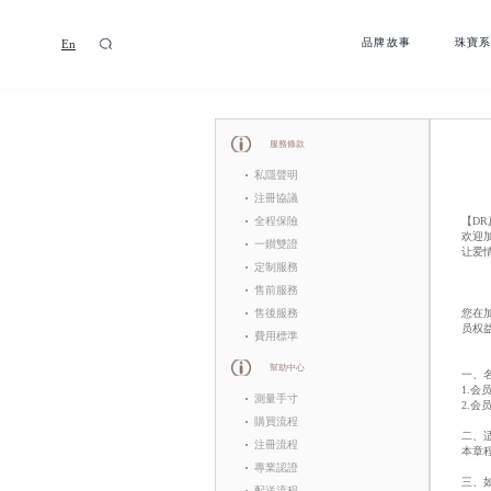
En
品牌故事
珠寶
服務條款
私隱聲明
注冊協議
【D
全程保險
欢迎
一鑚雙證
让爱
定制服務
售前服務
您在
售後服務
员权
費用標準
幫助中心
一、
1.
測量手寸
2.
購買流程
二、
注冊流程
本章
專業認證
三、
配送流程