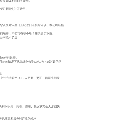
因会员等级不同而有差异。
国检证书遗失补开费用。
若您及受赠人生日及纪念日若填写错误，本公司经核
询的顾客，本公司有权不给予相关会员权益。
本公司概不负责
供的任何数据。
可能的情况下优先让您收到DR认为其感兴趣的信
务。
按上述方式联络DR，以更新、更正、填写或删除
有关利润损失、商誉、使用、数据或其他无形损失
取替代商品和服务时产生的成本；