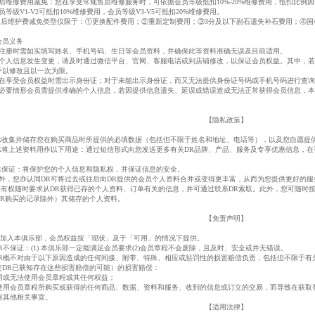
售后维修费用减免：您在享受常规售后维修服务时，可依据会员等级抵扣10%-20%维修费用，抵扣比例
员等级V1-V2可抵扣10%维修费用，会员等级V3-V5可抵扣20%维修费用。
 售后维护费减免类型仅限于：①更换配件费用；②重新定制费用；③3分及以下副石遗失补石费用；④
会员义务
您注册时需如实填写姓名、手机号码、生日等会员资料，并确保此等资料准确无误及目前适用。
如个人信息发生变更，请及时通过微信平台、官网、客服电话或到店铺修改，以保证会员权益。其中，
予以修改且以一次为限。
您在享受会员权益时需出示身份证；对于未能出示身份证，而又无法提供身份证号码或手机号码进行查
遇必要情形会员需提供准确的个人信息，若因提供信息遗失、延误或错误造成无法正常获得会员信息，
【隐私政策】
DR收集并储存您在购买商品时所提供的必填数据（包括但不限于姓名和地址、电话等），以及您自愿提
DR将上述资料用作以下用途：通过短信形式向您发送更多有关DR品牌、产品、服务及专享优惠信息，在
DR保证：将保护您的个人信息和隐私权，并保证信息的安全。
此外，您亦认同DR可将过去或往后向DR提供的会员个人资料合并或变得更丰富，从而为您提供更好的服
 您有权随时要求从DR获得已存的个人资料、订单有关的信息，并可通过联系DR索取。此外，您可随时
DR购买的记录除外）其储存的个人资料。
【免责声明】
 您加入本俱乐部，会员权益按「现状」及于「可用」的情况下提供。
DR不保证：(1) 本俱乐部一定能满足会员要求(2)会员章程不会废除，且及时、安全或并无错误。
 DR概不对由于以下原因造成的任何间接、附带、特殊、相应或惩罚性的损害赔偿负责，包括但不限于
使DR已获知存在这些损害赔偿的可能）的损害赔偿：
)使用或无法使用会员章程或其任何权益；
)因使用会员章程所购买或获得的任何商品、数据、资料和服务、收到的信息或订立的交易，而导致在获
任何其他相关事宜。
【适用法律】