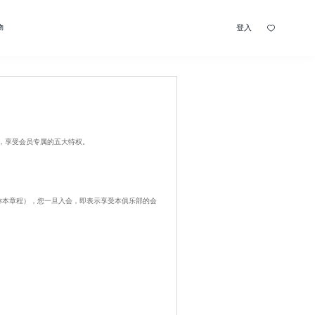
登入
物
员，享受会员专属的五大特权。
称本章程），您一旦入会，即表示享受本俱乐部的会